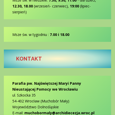
Msze św. w niedziele:
7.30, 9.30, 11.00
- dla dzieci,
12.30, 18.00
(wrzesień- czerwiec),
19:00
(lipiec-
sierpień)
Msze św. w tygodniu :
7.00 i 18.00
KONTAKT
Parafia pw. Najświętszej Maryi Panny
Nieustającej Pomocy we Wrocławiu
ul. Szkocka 35
54-402 Wrocław (Muchobór Mały)
Województwo Dolnośląskie
E-mail:
muchobormaly@archidiecezja.wroc.pl