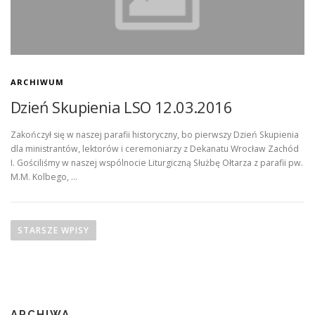
ARCHIWUM
Dzień Skupienia LSO 12.03.2016
Zakończył się w naszej parafii historyczny, bo pierwszy Dzień Skupienia
dla ministrantów, lektorów i ceremoniarzy z Dekanatu Wrocław Zachód
I. Gościliśmy w naszej wspólnocie Liturgiczną Służbę Ołtarza z parafii pw.
M.M. Kolbego, …
N
a
STARSZE WPISY
w
i
g
a
ARCHIWA