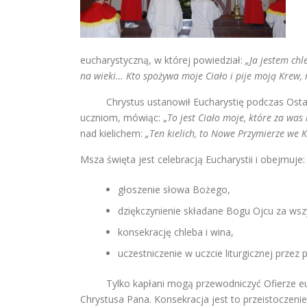
eucharystyczną, w której powiedział:
„Ja jestem chl
na wieki… Kto spożywa moje Ciało i pije moją Krew,
Chrystus ustanowił Eucharystię podczas Ostatn
uczniom, mówiąc: „
To jest Ciało moje, które za was
nad kielichem:
„Ten kielich, to Nowe Przymierze we 
Msza święta jest celebracją Eucharystii i obejmuje:
głoszenie słowa Bożego,
dziękczynienie składane Bogu Ojcu za wsz
konsekrację chleba i wina,
uczestniczenie w uczcie liturgicznej przez 
Tylko kapłani mogą przewodniczyć Ofierze euc
Chrystusa Pana. Konsekracja jest to przeistoczenie