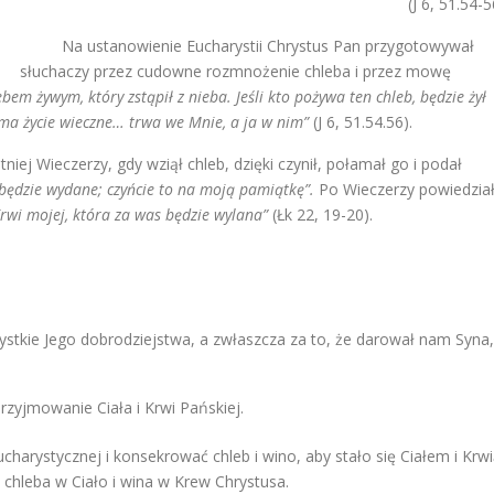
(J 6, 51.54-5
Na ustanowienie Eucharystii Chrystus Pan przygotowywał
słuchaczy przez cudowne rozmnożenie chleba i przez mowę
ebem żywym, który zstąpił z nieba. Jeśli kto pożywa ten chleb, będzie żył
 ma życie wieczne… trwa we Mnie, a ja w nim”
(J 6, 51.54.56).
iej Wieczerzy, gdy wziął chleb, dzięki czynił, połamał go i podał
 będzie wydane; czyńcie to na moją pamiątkę”.
Po Wieczerzy powiedzia
Krwi mojej, która za was będzie wylana”
(Łk 22, 19-20).
ystkie Jego dobrodziejstwa, a zwłaszcza za to, że darował nam Syna,
przyjmowanie Ciała i Krwi Pańskiej.
harystycznej i konsekrować chleb i wino, aby stało się Ciałem i Krw
 chleba w Ciało i wina w Krew Chrystusa.