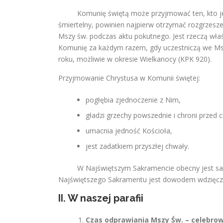
Komunię świętą może przyjmować ten, kto jes
śmiertelny, powinien najpierw otrzymać rozgrzesz
Mszy św. podczas aktu pokutnego. Jest rzeczą właśc
Komunię za każdym razem, gdy uczestniczą we Msz
roku, możliwie w okresie Wielkanocy (KPK 920).
Przyjmowanie Chrystusa w Komunii świętej:
pogłębia zjednoczenie z Nim,
gładzi grzechy powszednie i chroni przed c
umacnia jedność Kościoła,
jest zadatkiem przyszłej chwały.
W Najświętszym Sakramencie obecny jest sam
Najświętszego Sakramentu jest dowodem wdzięczn
II. W naszej parafii
Czas odprawiania Mszy Św. – celebrow