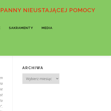
 PANNY NIEUSTAJĄCEJ POMOCY
E
SAKRAMENTY
MEDIA
ARCHIWA
Archiwa
en
za
ie
st
to
”.