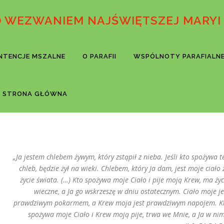
D WEZWANIEM NAJŚWIĘTSZEJ MARYI
INTENCJE MSZALNE
O PARAFII
WSPÓLNOTY PARAFIALN
STRONA GŁÓWNA
„Ja jestem chlebem żywym, który zstąpił z nieba. Jeśli kto spożywa t
chleb, będzie żył na wieki. Chlebem, który Ja dam, jest moje ciało 
życie świata. (…) Kto spożywa moje Ciało i pije moją Krew, ma życ
wieczne, a Ja go wskrzeszę w dniu ostatecznym. Ciało moje je
prawdziwym pokarmem, a Krew moja jest prawdziwym napojem. K
spożywa moje Ciało i Krew moją pije, trwa we Mnie, a Ja w nim