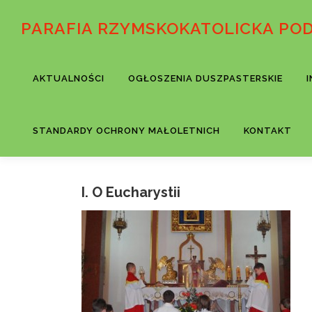
Przejdź
do
PARAFIA RZYMSKOKATOLICKA PO
treści
AKTUALNOŚCI
OGŁOSZENIA DUSZPASTERSKIE
STANDARDY OCHRONY MAŁOLETNICH
KONTAKT
I. O Eucharystii