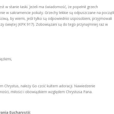
t w stanie łaski. Jeżeli ma świadomość, że popełnił grzech
enie w sakramencie pokuty. Grzechy lekkie są odpuszczane na począt
iwą, by wierni, jeśli tylko są odpowiednio usposobieni, przyjmowali
y świętej (KPK 917). Zobowiązani są do tego przynajmniej raz w
iężkimi,
 Chrystus, należy Go czcić kultem adoracji. Nawiedzenie
ości, miłości i obowiązkiem względem Chrystusa Pana.
ania Eucharystii: