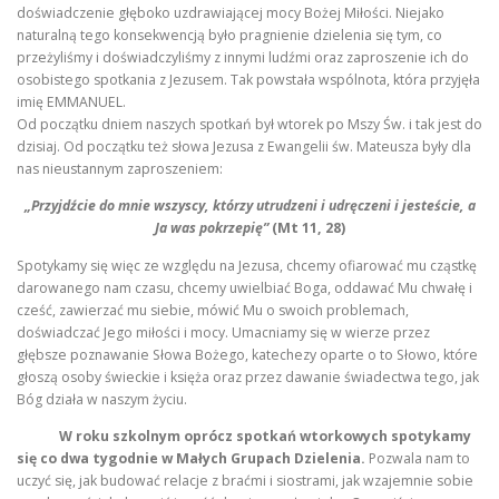
doświadczenie głęboko uzdrawiającej mocy Bożej Miłości. Niejako
naturalną tego konsekwencją było pragnienie dzielenia się tym, co
przeżyliśmy i doświadczyliśmy z innymi ludźmi oraz zaproszenie ich do
KONTAKT
STRONA GŁÓWNA
osobistego spotkania z Jezusem. Tak powstała wspólnota, która przyjęła
imię EMMANUEL.
Od początku dniem naszych spotkań był wtorek po Mszy Św. i tak jest do
dzisiaj. Od początku też słowa Jezusa z Ewangelii św. Mateusza były dla
nas nieustannym zaproszeniem:
„Przyjdźcie do mnie wszyscy, którzy utrudzeni i udręczeni i jesteście, a
Ja was pokrzepię”
(Mt 11, 28)
Spotykamy się więc ze względu na Jezusa, chcemy ofiarować mu cząstkę
darowanego nam czasu, chcemy uwielbiać Boga, oddawać Mu chwałę i
cześć, zawierzać mu siebie, mówić Mu o swoich problemach,
doświadczać Jego miłości i mocy. Umacniamy się w wierze przez
głębsze poznawanie Słowa Bożego, katechezy oparte o to Słowo, które
głoszą osoby świeckie i księża oraz przez dawanie świadectwa tego, jak
Bóg działa w naszym życiu.
W roku szkolnym oprócz spotkań wtorkowych spotykamy
się co dwa tygodnie w Małych Grupach Dzielenia.
Pozwala nam to
uczyć się, jak budować relacje z braćmi i siostrami, jak wzajemnie sobie