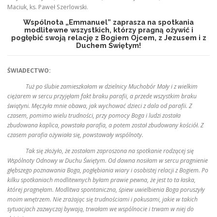
Maciuk, ks. Paweł Szerlowski.
Wspólnota „Emmanuel” zaprasza na spotkania
modlitewne wszystkich, którzy pragną ożywić i
pogłębić swoją relację z Bogiem Ojcem, z Jezusem i z
Duchem Świętym!
ŚWIADECTWO:
Tuż po ślubie zamieszkałam w dzielnicy Muchobór Mały i z wielkim
ciężarem w sercu przyjęłam fakt braku parafii, a przede wszystkim braku
świątyni. Męczyła mnie obawa, jak wychować dzieci z dala od parafii. Z
czasem, pomimo wielu trudności, przy pomocy Boga i ludzi została
zbudowana kaplica, powstała parafia, a potem został zbudowany kościół. Z
czasem parafia ożywiała się, powstawały wspólnoty.
Tak się złożyło, że zostałam zaproszona na spotkanie rodzącej się
Wspólnoty Odnowy w Duchu Świętym. Od dawna nosiłam w sercu pragnienie
głębszego poznawania Boga, pogłębiania wiary i osobistej relacji z Bogiem. Po
kilku spotkaniach modlitewnych byłam prawie pewna, że jest to ta łaska,
której pragnęłam. Modlitwa spontaniczna, śpiew uwielbienia Boga poruszyły
moim wnętrzem. Nie zrażając się trudnościami i pokusami, jakie w takich
sytuacjach zazwyczaj bywają, trwałam we wspólnocie i trwam w niej do