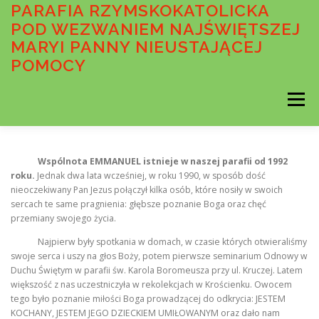
Przejdź
PARAFIA RZYMSKOKATOLICKA
do
POD WEZWANIEM NAJŚWIĘTSZEJ
treści
MARYI PANNY NIEUSTAJĄCEJ
POMOCY
Menu
AKTUALNOŚCI
OGŁOSZENIA DUSZPASTERSKIE
Wspólnota EMMANUEL istnieje w naszej parafii od 1992
roku.
Jednak dwa lata wcześniej, w roku 1990, w sposób dość
nieoczekiwany Pan Jezus połączył kilka osób, które nosiły w swoich
sercach te same pragnienia: głębsze poznanie Boga oraz chęć
INTENCJE MSZALNE
O PARAFII
przemiany swojego życia.
Najpierw były spotkania w domach, w czasie których otwieraliśmy
swoje serca i uszy na głos Boży, potem pierwsze seminarium Odnowy w
WSPÓLNOTY PARAFIALNE
SAKRAMENTY
Duchu Świętym w parafii św. Karola Boromeusza przy ul. Kruczej. Latem
większość z nas uczestniczyła w rekolekcjach w Krościenku. Owocem
tego było poznanie miłości Boga prowadzącej do odkrycia: JESTEM
KOCHANY, JESTEM JEGO DZIECKIEM UMIŁOWANYM oraz dało nam
MEDIA
STANDARDY OCHRONY MAŁOLETNICH