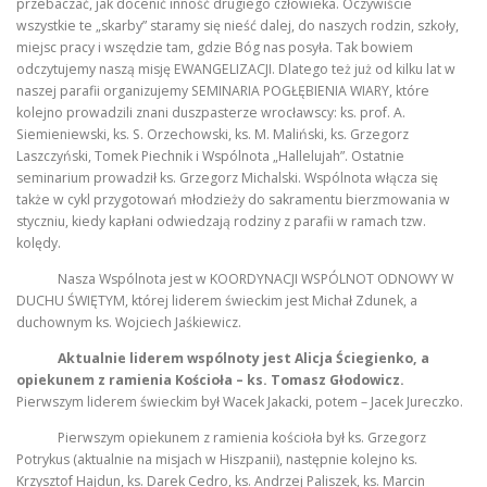
przebaczać, jak docenić inność drugiego człowieka. Oczywiście
wszystkie te „skarby” staramy się nieść dalej, do naszych rodzin, szkoły,
miejsc pracy i wszędzie tam, gdzie Bóg nas posyła. Tak bowiem
odczytujemy naszą misję EWANGELIZACJI. Dlatego też już od kilku lat w
naszej parafii organizujemy SEMINARIA POGŁĘBIENIA WIARY, które
kolejno prowadzili znani duszpasterze wrocławscy: ks. prof. A.
Siemieniewski, ks. S. Orzechowski, ks. M. Maliński, ks. Grzegorz
Laszczyński, Tomek Piechnik i Wspólnota „Hallelujah”. Ostatnie
seminarium prowadził ks. Grzegorz Michalski. Wspólnota włącza się
także w cykl przygotowań młodzieży do sakramentu bierzmowania w
styczniu, kiedy kapłani odwiedzają rodziny z parafii w ramach tzw.
kolędy.
Nasza Wspólnota jest w KOORDYNACJI WSPÓLNOT ODNOWY W
DUCHU ŚWIĘTYM, której liderem świeckim jest Michał Zdunek, a
duchownym ks. Wojciech Jaśkiewicz.
Aktualnie liderem wspólnoty jest Alicja Ściegienko, a
opiekunem z ramienia Kościoła – ks. Tomasz Głodowicz.
Pierwszym liderem świeckim był Wacek Jakacki, potem – Jacek Jureczko.
Pierwszym opiekunem z ramienia kościoła był ks. Grzegorz
Potrykus (aktualnie na misjach w Hiszpanii), następnie kolejno ks.
Krzysztof Hajdun, ks. Darek Cedro, ks. Andrzej Paliszek, ks. Marcin