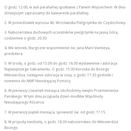
O godz. 12.00, w auli parafialnej spotkanie z Panem Wojciechem. W dniu
dzisiejszym zapraszamy do kawiarenki parafialnej.
KONTAKT
STRONA GŁÓWNA
2. W poniedziałek wyrusza 46. Wrocławska Pielgrzymka do Częstochowy.
3. Nabożeństwa duchowych uczestników pielgrzymki na Jasną Górą,
codziennie o godz. 20.30.
4. We wtorek, liturgiczne wspomnienie św. Jana Marii Vianneya,
prezbitera.
5. W środę, o godz. od 15.00 do godz. 18.00 wystawienie i adoracja
Najświętszego Sakramentu. O godz. 15.00 Koronka do Bożego
Miłosierdzia, następnie adoracja w ciszy, o godz. 17.30 godzinki i
nowenna do NMP Nieustającej Pomocy.
6. W pierwszy czwartek miesiąca obchodzimy święto Przemienienia
Pańskiego. W tym dniu przypada dzień modlitw Wspólnoty
Nieustającego Różańca.
7. W pierwszy piątek miesiąca, spowiedź św. od godz. 17.15.
8. W przyszłą niedzielę, o godz. 18.30 nabożeństwo do Miłosierdzia
Bożego.