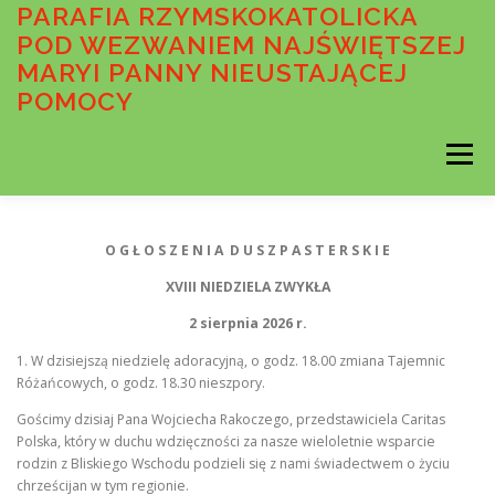
Przejdź
PARAFIA RZYMSKOKATOLICKA
do
POD WEZWANIEM NAJŚWIĘTSZEJ
treści
MARYI PANNY NIEUSTAJĄCEJ
POMOCY
Menu
AKTUALNOŚCI
OGŁOSZENIA DUSZPASTERSKIE
O G Ł O S Z E N I A D U S Z P A S T E R S K I E
XVIII NIEDZIELA ZWYKŁA
INTENCJE MSZALNE
O PARAFII
2 sierpnia 2026 r.
1. W dzisiejszą niedzielę adoracyjną, o godz. 18.00 zmiana Tajemnic
Różańcowych, o godz. 18.30 nieszpory.
WSPÓLNOTY PARAFIALNE
SAKRAMENTY
Gościmy dzisiaj Pana Wojciecha Rakoczego, przedstawiciela Caritas
Polska, który w duchu wdzięczności za nasze wieloletnie wsparcie
rodzin z Bliskiego Wschodu podzieli się z nami świadectwem o życiu
chrześcijan w tym regionie.
MEDIA
STANDARDY OCHRONY MAŁOLETNICH