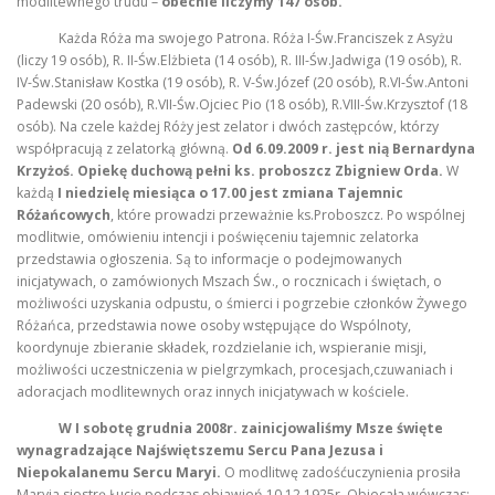
modlitewnego trudu –
obecnie liczymy 147 osób.
Każda Róża ma swojego Patrona. Róża I-Św.Franciszek z Asyżu
(liczy 19 osób), R. II-Św.Elżbieta (14 osób), R. III-Św.Jadwiga (19 osób), R.
IV-Św.Stanisław Kostka (19 osób), R. V-Św.Józef (20 osób), R.VI-Św.Antoni
Padewski (20 osób), R.VII-Św.Ojciec Pio (18 osób), R.VIII-Św.Krzysztof (18
osób). Na czele każdej Róży jest zelator i dwóch zastępców, którzy
współpracują z zelatorką główną.
Od 6.09.2009 r. jest nią Bernardyna
Krzyżoś.
Opiekę duchową pełni ks. proboszcz Zbigniew Orda.
W
każdą
I niedzielę miesiąca o 17.00 jest zmiana Tajemnic
Różańcowych
, które prowadzi przeważnie ks.Proboszcz. Po wspólnej
modlitwie, omówieniu intencji i poświęceniu tajemnic zelatorka
przedstawia ogłoszenia. Są to informacje o podejmowanych
inicjatywach, o zamówionych Mszach Św., o rocznicach i świętach, o
możliwości uzyskania odpustu, o śmierci i pogrzebie członków Żywego
Różańca, przedstawia nowe osoby wstępujące do Wspólnoty,
koordynuje zbieranie składek, rozdzielanie ich, wspieranie misji,
możliwości uczestniczenia w pielgrzymkach, procesjach,czuwaniach i
adoracjach modlitewnych oraz innych inicjatywach w kościele.
W I sobotę grudnia 2008r. zainicjowaliśmy Msze święte
wynagradzające Najświętszemu Sercu Pana Jezusa i
Niepokalanemu Sercu Maryi.
O modlitwę zadośćuczynienia prosiła
Maryja siostrę Łucję podczas objawień 10.12.1925r. Obiecała wówczas: