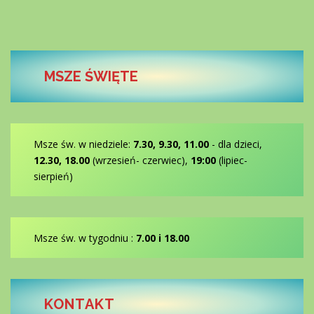
MSZE ŚWIĘTE
Msze św. w niedziele:
7.30, 9.30, 11.00
- dla dzieci,
12.30, 18.00
(wrzesień- czerwiec),
19:00
(lipiec-
sierpień)
Msze św. w tygodniu :
7.00 i 18.00
KONTAKT