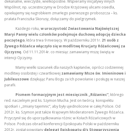
dekanalne, wieczyste, wielkopostne. Wspieramy inicjatywy innych
Wspólnot, np. uczestniczymy w Drodze Krzyżowej ulicami osiedla,
opiekujemy się nagrobkiem zmarłego pierwszego proboszcza – ks.
prałata Franciszka Skorusy, dołączamy do pielgrzymek.
Każdego roku,
w uroczystość Zwiastowania Najświętszej
Maryi Panny wielu członków podejmuje duchową adopcję dziecka
poczętego
, która trwa 9 miesięcy. W październiku 2011r.
21 osób z
Żywego Różańca włączyło się w modlitwę Krucjaty Różańcowej za
Ojczyznę.
Od 11.11.2014r. co miesiąc zamawiamy mszę świętą w
intencji Ojczyzny.
Mamy wielki szacunek dla naszych kapłanów, oprócz codziennej
modlitwy osobistej i czwartkowej
zamawiamy Msze św. Imieninowe i
Jubileuszowe
dziękując Panu Bogu za Ich powołanie i posługę w naszej
parafii.
Pismem formacyjnym jest miesięcznik „Różaniec”
, którego
red. naczelnym jest ks. Szymon Mucha. Jest on twórcą konspektu
spotkań i „zmiany tajemnic”, aby były ujednolicone w całej Polsce. Od
2012r. ks. Szymon jest także Krajowym Moderatorem Żywego Różańca.
Przyczynił się do uporządkowania różnic w Kołach Różańcowych w
Polsce. Podczas obrad konferencji Episkopatu Polski w październiku
2012r. został powołany
delegat Episkopatu d/s Stowarzyszenia