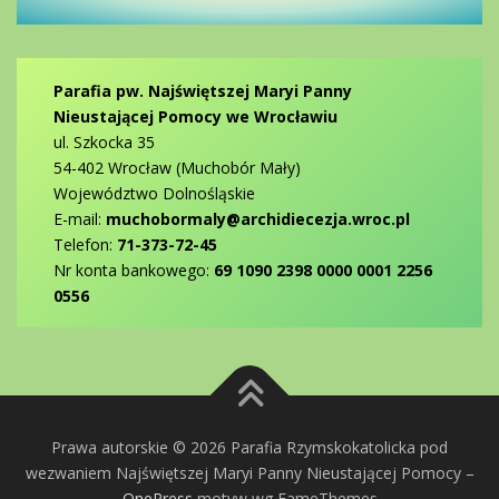
Parafia pw. Najświętszej Maryi Panny
Nieustającej Pomocy we Wrocławiu
ul. Szkocka 35
54-402 Wrocław (Muchobór Mały)
Województwo Dolnośląskie
E-mail:
muchobormaly@archidiecezja.wroc.pl
Telefon:
71-373-72-45
Nr konta bankowego:
69 1090 2398 0000 0001 2256
0556
Prawa autorskie © 2026 Parafia Rzymskokatolicka pod
wezwaniem Najświętszej Maryi Panny Nieustającej Pomocy
–
OnePress
motyw wg FameThemes