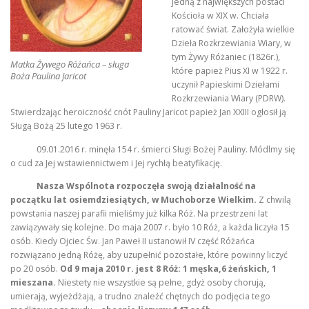
jedną z największych postaci
Kościoła w XIX w. Chciała
ratować świat. Założyła wielkie
Dzieła Rozkrzewiania Wiary, w
KONTAKT
STRONA GŁÓWNA
tym Żywy Różaniec (1826r.),
Matka Żywego Różańca – sługa
które papież Pius XI w 1922 r.
Boża Paulina Jaricot
uczynił Papieskimi Dziełami
Rozkrzewiania Wiary (PDRW).
Stwierdzając heroiczność cnót Pauliny Jaricot papież Jan XXIII ogłosił ją
Sługą Bożą 25 lutego 1963 r.
09.01.2016 r. minęła 154 r. śmierci Sługi Bożej Pauliny. Módlmy się
o cud za Jej wstawiennictwem i Jej rychłą beatyfikację.
Nasza Wspólnota rozpoczęła swoją działalność na
początku lat osiemdziesiątych, w Muchoborze Wielkim.
Z chwilą
powstania naszej parafii mieliśmy już kilka Róż. Na przestrzeni lat
zawiązywały się kolejne. Do maja 2007 r. było 10 Róż, a każda liczyła 15
osób. Kiedy Ojciec Św. Jan Paweł II ustanowił IV część Różańca
rozwiązano jedną Różę, aby uzupełnić pozostałe, które powinny liczyć
po 20 osób.
Od 9 maja 2010 r. jest 8 Róż: 1 męska,6 żeńskich, 1
mieszana.
Niestety nie wszystkie są pełne, gdyż osoby chorują,
umierają, wyjeżdżają, a trudno znaleźć chętnych do podjęcia tego