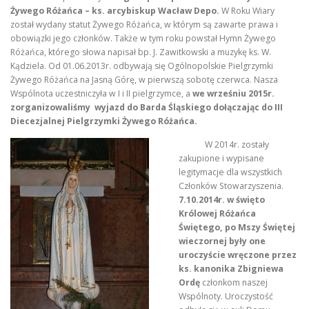
Żywego Różańca – ks. arcybiskup Wacław Depo.
W Roku Wiary
został wydany statut Żywego Różańca, w którym są zawarte prawa i
obowiązki jego członków. Także w tym roku powstał Hymn Żywego
Różańca, którego słowa napisał bp. J. Zawitkowski a muzykę ks. W.
Kądziela. Od 01.06.2013r. odbywają się Ogólnopolskie Pielgrzymki
Żywego Różańca na Jasną Górę, w pierwszą sobotę czerwca. Nasza
Wspólnota uczestniczyła w I i II pielgrzymce, a
we wrześniu 2015r.
zorganizowaliśmy wyjazd do Barda Śląskiego dołączając do III
Diecezjalnej Pielgrzymki Żywego Różańca.
W 2014r. zostały
zakupione i wypisane
legitymacje dla wszystkich
Członków Stowarzyszenia.
7.10.2014r. w święto
Królowej Różańca
Świętego, po Mszy Świętej
wieczornej były one
uroczyście wręczone przez
ks. kanonika Zbigniewa
Ordę
członkom naszej
Wspólnoty. Uroczystość