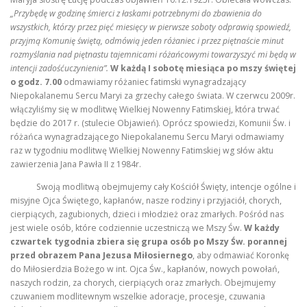
„Przybędę w godzinę śmierci z łaskami potrzebnymi do zbawienia do
wszystkich, którzy przez pięć miesięcy w pierwsze soboty odprawią spowiedź,
przyjmą Komunię świętą, odmówią jeden różaniec i przez piętnaście minut
rozmyślania nad piętnastu tajemnicami różańcowymi towarzyszyć mi będą w
intencji zadośćuczynienia”.
W każdą I sobotę miesiąca po mszy świętej
o godz. 7.00
odmawiamy różaniec fatimski wynagradzający
Niepokalanemu Sercu Maryi za grzechy całego świata. W czerwcu 2009r.
włączyliśmy się w modlitwę Wielkiej Nowenny Fatimskiej, która trwać
będzie do 2017 r. (stulecie Objawień). Oprócz spowiedzi, Komunii Św. i
różańca wynagradzającego Niepokalanemu Sercu Maryi odmawiamy
raz w tygodniu modlitwę Wielkiej Nowenny Fatimskiej wg słów aktu
zawierzenia Jana Pawła II z 1984r.
Swoją modlitwą obejmujemy cały Kościół Święty, intencje ogólne i
misyjne Ojca Świętego, kapłanów, nasze rodziny i przyjaciół, chorych,
cierpiących, zagubionych, dzieci i młodzież oraz zmarłych. Pośród nas
jest wiele osób, które codziennie uczestniczą we Mszy Św.
W każdy
czwartek tygodnia zbiera się grupa osób po Mszy Św. porannej
przed obrazem Pana Jezusa Miłosiernego
, aby odmawiać Koronkę
do Miłosierdzia Bożego w int. Ojca Św., kapłanów, nowych powołań,
naszych rodzin, za chorych, cierpiących oraz zmarłych. Obejmujemy
czuwaniem modlitewnym wszelkie adoracje, procesje, czuwania