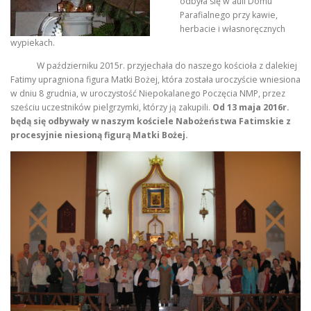
odbyła się w auli Domu
Parafialnego przy kawie,
herbacie i własnoręcznych
wypiekach.
W październiku 2015r. przyjechała do naszego kościoła z dalekiej
Fatimy upragniona figura Matki Bożej, która została uroczyście wniesiona
w dniu 8 grudnia, w uroczystość Niepokalanego Poczęcia NMP, przez
sześciu uczestników pielgrzymki, którzy ją zakupili.
Od 13 maja 2016r.
będą się odbywały w naszym kościele Nabożeństwa Fatimskie z
procesyjnie niesioną figurą Matki Bożej.