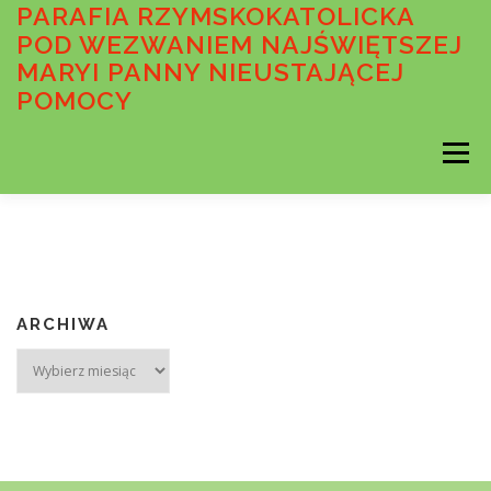
Przejdź
PARAFIA RZYMSKOKATOLICKA
do
POD WEZWANIEM NAJŚWIĘTSZEJ
treści
MARYI PANNY NIEUSTAJĄCEJ
POMOCY
Menu
AKTUALNOŚCI
OGŁOSZENIA DUSZPASTERSKIE
INTENCJE MSZALNE
O PARAFII
ARCHIWA
Archiwa
WSPÓLNOTY PARAFIALNE
SAKRAMENTY
MEDIA
STANDARDY OCHRONY MAŁOLETNICH