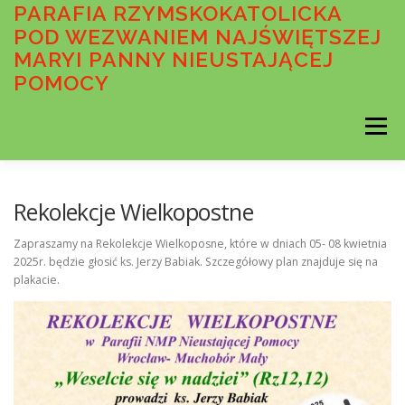
Przejdź
PARAFIA RZYMSKOKATOLICKA
do
POD WEZWANIEM NAJŚWIĘTSZEJ
treści
MARYI PANNY NIEUSTAJĄCEJ
POMOCY
Menu
AKTUALNOŚCI
OGŁOSZENIA DUSZPASTERSKIE
Rekolekcje Wielkopostne
Zapraszamy na Rekolekcje Wielkoposne, które w dniach 05- 08 kwietnia
2025r. będzie głosić ks. Jerzy Babiak. Szczegółowy plan znajduje się na
INTENCJE MSZALNE
O PARAFII
plakacie.
WSPÓLNOTY PARAFIALNE
SAKRAMENTY
MEDIA
STANDARDY OCHRONY MAŁOLETNICH