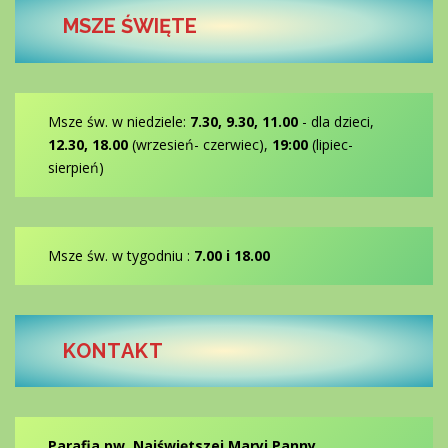
MSZE ŚWIĘTE
Msze św. w niedziele:
7.30, 9.30, 11.00
- dla dzieci,
12.30, 18.00
(wrzesień- czerwiec),
19:00
(lipiec-
sierpień)
Msze św. w tygodniu :
7.00 i 18.00
KONTAKT
Parafia pw. Najświętszej Maryi Panny