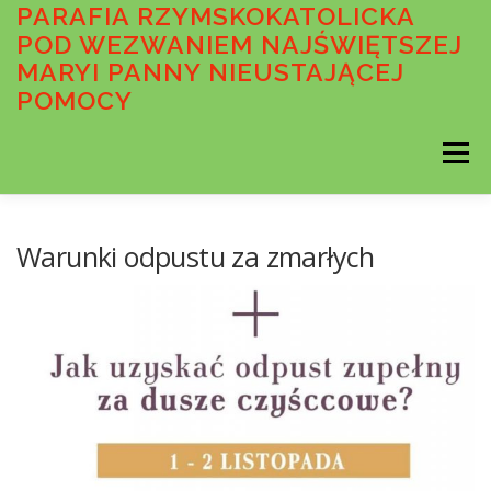
Przejdź
PARAFIA RZYMSKOKATOLICKA
do
POD WEZWANIEM NAJŚWIĘTSZEJ
treści
MARYI PANNY NIEUSTAJĄCEJ
POMOCY
Menu
AKTUALNOŚCI
OGŁOSZENIA DUSZPASTERSKIE
Warunki odpustu za zmarłych
INTENCJE MSZALNE
O PARAFII
WSPÓLNOTY PARAFIALNE
SAKRAMENTY
MEDIA
STANDARDY OCHRONY MAŁOLETNICH