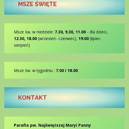
MSZE ŚWIĘTE
Msze św. w niedziele:
7.30, 9.30, 11.00
- dla dzieci,
12.30, 18.00
(wrzesień- czerwiec),
19:00
(lipiec-
sierpień)
Msze św. w tygodniu :
7.00 i 18.00
KONTAKT
Parafia pw. Najświętszej Maryi Panny