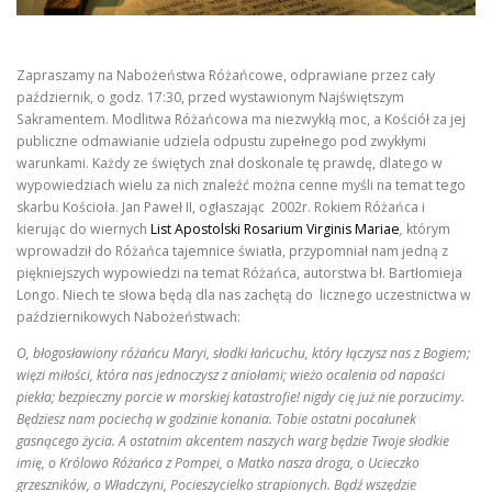
KONTAKT
STRONA GŁÓWNA
Zapraszamy na Nabożeństwa Różańcowe, odprawiane przez cały
październik, o godz. 17:30, przed wystawionym Najświętszym
Sakramentem. Modlitwa Różańcowa ma niezwykłą moc, a Kościół za jej
publiczne odmawianie udziela odpustu zupełnego pod zwykłymi
warunkami. Każdy ze świętych znał doskonale tę prawdę, dlatego w
wypowiedziach wielu za nich znaleźć można cenne myśli na temat tego
skarbu Kościoła. Jan Paweł II, ogłaszając 2002r. Rokiem Różańca i
kierując do wiernych
List Apostolski Rosarium Virginis Mariae
,
którym
wprowadził do Różańca tajemnice światła, przypomniał nam jedną z
piękniejszych wypowiedzi na temat Różańca, autorstwa bł. Bartłomieja
Longo. Niech te słowa będą dla nas zachętą do licznego uczestnictwa w
październikowych Nabożeństwach:
O, błogosławiony różańcu Maryi, słodki łańcuchu, który łączysz nas z Bogiem;
więzi miłości, która nas jednoczysz z aniołami; wieżo ocalenia od napaści
piekła; bezpieczny porcie w morskiej katastrofie! nigdy cię już nie porzucimy.
Będziesz nam pociechą w godzinie konania. Tobie ostatni pocałunek
gasnącego życia. A ostatnim akcentem naszych warg będzie Twoje słodkie
imię, o Królowo Różańca z Pompei, o Matko nasza droga, o Ucieczko
grzeszników, o Władczyni, Pocieszycielko strapionych. Bądź wszędzie