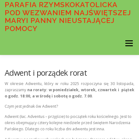
Przejdź
PARAFIA RZYMSKOKATOLICKA
do
POD WEZWANIEM NAJŚWIĘTSZEJ
treści
MARYI PANNY NIEUSTAJĄCEJ
POMOCY
Menu
AKTUALNOŚCI
OGŁOSZENIA DUSZPASTERSKIE
Adwent i porządek rorat
W okresie Adwentu, który w roku 2025 rozpoczyna się 30 listopada,
zapraszamy
na roraty: w poniedziałek, wtorek, czwartek i
piątek
INTENCJE MSZALNE
O PARAFII
o godz. 18:00, a w środę i sobotę o godz. 7.00
.
Czym jest jednak ów Adwent?
WSPÓLNOTY PARAFIALNE
SAKRAMENTY
Adwent (łac. Adventus – przyjście) to początek roku kościelnego. Jest to
okres obejmujący cztery kolejne niedziele przed świętem Narodzenia
Pańskiego. Dlatego co roku liczba dni adwentu jest inna.
MEDIA
STANDARDY OCHRONY MAŁOLETNICH