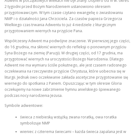
Adwent w początkowych wiekach nie był znany. Dopiero od VI w. okres
2 tygodni przed Bożym Narodzeniem ustanowiono okresem
przygotowawczym. W tym czasie czytano ewangelię o zwiastowaniu
NMP i o działalności Jana Chrzciciela. Za czasów papieża Grzegorza
KONTAKT
STRONA GŁÓWNA
Wielkiego czas trwania Adwentu to już 4 niedziele z liturgicznym
przygotowaniem wiernych na przyjście Pana.
Współczesny Adwent ma podwójne znaczenie. W pierwszej jego części,
do 16 grudnia, ma skłonić wiernych do refleksji o ponownym przyjściu
Syna Bożego na ziemię (Paruzji). W drugiej części, od 17 grudnia, ma
przygotować wiernych na uroczystości Bożego Narodzenia. Dlatego
Adwent nie ma wymiaru ściśle pokutnego, ale jest czasem radosnego
oczekiwania na rzeczywiste przyjście Chrystusa, które uobecnia się w
liturgii. Jednak owo oczekiwanie zakłada ascetyczne przygotowanie się
wiernego do spotkania z Panem. Opuszczając w tym okresie Gloria
oczekujemy na nowe zabrzmienie hymnu anielskiego śpiewanego
podczas nocy narodzenia Jezusa.
Symbole adwentowe:
świeca z niebieską wstążką zwana roratką, owa roratka
symbolizuje NMP
wieniec z czterema świecami – każda świeca zapalana jest w