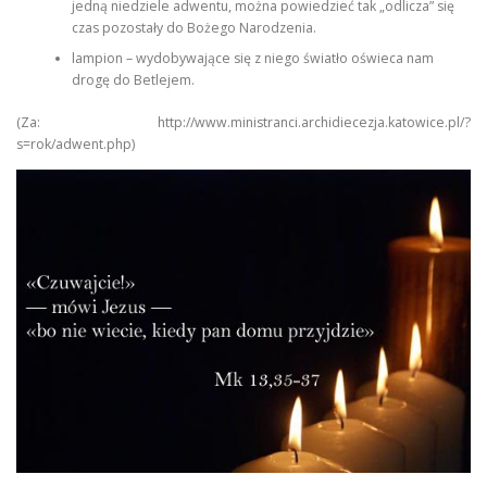
jedną niedziele adwentu, można powiedzieć tak „odlicza” się
czas pozostały do Bożego Narodzenia.
lampion – wydobywające się z niego światło oświeca nam
drogę do Betlejem.
(Za: http://www.ministranci.archidiecezja.katowice.pl/?
s=rok/adwent.php)