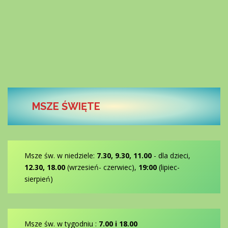
MSZE ŚWIĘTE
Msze św. w niedziele:
7.30, 9.30, 11.00
- dla dzieci,
12.30, 18.00
(wrzesień- czerwiec),
19:00
(lipiec-
sierpień)
Msze św. w tygodniu :
7.00 i 18.00