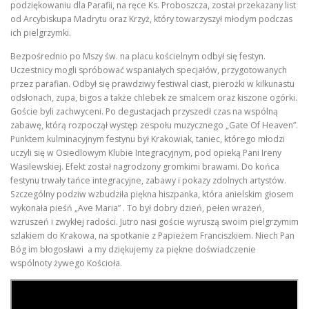
podziękowaniu dla Parafii, na ręce Ks. Proboszcza, został przekazany list
od Arcybiskupa Madrytu oraz Krzyż, który towarzyszył młodym podczas
ich pielgrzymki.
KONTAKT
STRONA GŁÓWNA
Bezpośrednio po Mszy św. na placu kościelnym odbył się festyn.
Uczestnicy mogli spróbować wspaniałych specjałów, przygotowanych
przez parafian. Odbył się prawdziwy festiwal ciast, pierożki w kilkunastu
odsłonach, zupa, bigos a także chlebek ze smalcem oraz kiszone ogórki.
Goście byli zachwyceni. Po degustacjach przyszedł czas na wspólną
zabawę, którą rozpoczął występ zespołu muzycznego „Gate Of Heaven”.
Punktem kulminacyjnym festynu był Krakowiak, taniec, którego młodzi
uczyli się w Osiedlowym Klubie Integracyjnym, pod opieką Pani Ireny
Wasilewskiej. Efekt został nagrodzony gromkimi brawami. Do końca
festynu trwały tańce integracyjne, zabawy i pokazy zdolnych artystów.
Szczególny podziw wzbudziła piękna hiszpanka, która anielskim głosem
wykonała pieśń „Ave Maria” . To był dobry dzień, pełen wrażeń,
wzruszeń i zwykłej radości. Jutro nasi goście wyruszą swoim pielgrzymim
szlakiem do Krakowa, na spotkanie z Papieżem Franciszkiem. Niech Pan
Bóg im błogosławi a my dziękujemy za piękne doświadczenie
wspólnoty żywego Kościoła.