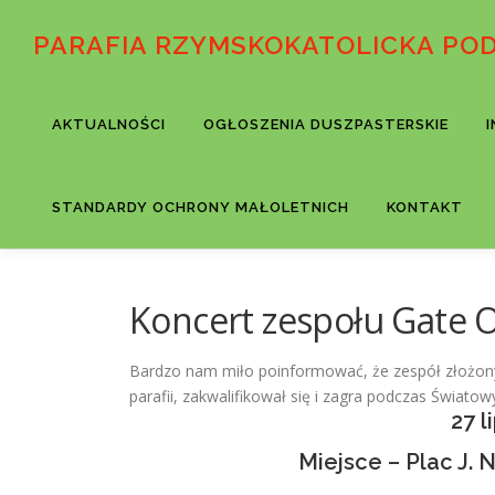
Przejdź
do
PARAFIA RZYMSKOKATOLICKA PO
treści
AKTUALNOŚCI
OGŁOSZENIA DUSZPASTERSKIE
STANDARDY OCHRONY MAŁOLETNICH
KONTAKT
Koncert zespołu Gate 
Bardzo nam miło poinformować, że zespół złożony 
parafii, zakwalifikował się i zagra podczas Świato
27 l
Miejsce – Plac J.