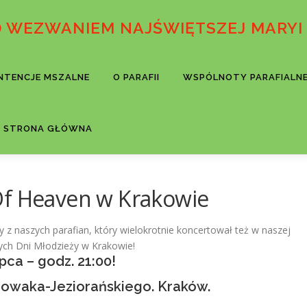
D WEZWANIEM NAJŚWIĘTSZEJ MARYI
INTENCJE MSZALNE
O PARAFII
WSPÓLNOTY PARAFIALN
STRONA GŁÓWNA
Of Heaven w Krakowie
z naszych parafian, który wielokrotnie koncertował też w naszej
wych Dni Młodzieży w Krakowie!
ipca – godz. 21:00!
 Nowaka-Jeziorańskiego. Kraków.