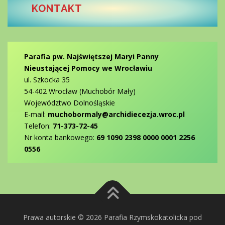
KONTAKT
Parafia pw. Najświętszej Maryi Panny
Nieustającej Pomocy we Wrocławiu
ul. Szkocka 35
54-402 Wrocław (Muchobór Mały)
Województwo Dolnośląskie
E-mail:
muchobormaly@archidiecezja.wroc.pl
Telefon:
71-373-72-45
Nr konta bankowego:
69 1090 2398 0000 0001 2256
0556
Prawa autorskie © 2026 Parafia Rzymskokatolicka pod