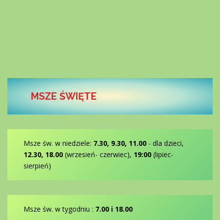
MSZE ŚWIĘTE
Msze św. w niedziele:
7.30, 9.30, 11.00
- dla dzieci,
12.30, 18.00
(wrzesień- czerwiec),
19:00
(lipiec-
sierpień)
Msze św. w tygodniu :
7.00 i 18.00