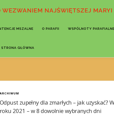
D WEZWANIEM NAJŚWIĘTSZEJ MARYI
INTENCJE MSZALNE
O PARAFII
WSPÓLNOTY PARAFIALN
STRONA GŁÓWNA
ARCHIWUM
Odpust zupełny dla zmarłych – jak uzyskać? 
roku 2021 – w 8 dowolnie wybranych dni