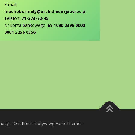
E-mail:
muchobormaly@archidiecezja.wroc.pl
Telefon:
71-373-72-45
Nr konta bankowego:
69 1090 2398 0000
0001 2256 0556
omocy
–
OnePress
motyw wg FameThemes