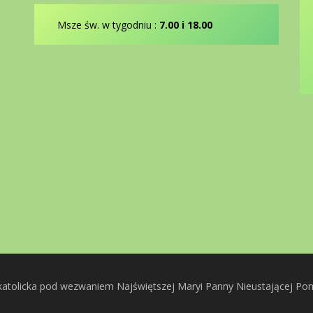
Msze św. w tygodniu :
7.00 i 18.00
katolicka pod wezwaniem Najświętszej Maryi Panny Nieustającej P