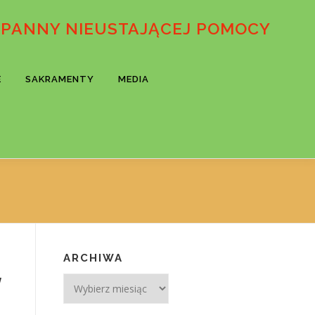
 PANNY NIEUSTAJĄCEJ POMOCY
E
SAKRAMENTY
MEDIA
ARCHIWA
W
Archiwa