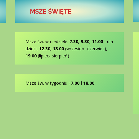
MSZE ŚWIĘTE
Msze św. w niedziele:
7.30, 9.30, 11.00
- dla
dzieci,
12.30, 18.00
(wrzesień- czerwiec),
19:00
(lipiec- sierpień)
Msze św. w tygodniu :
7.00 i 18.00