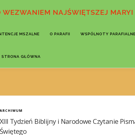
D WEZWANIEM NAJŚWIĘTSZEJ MARYI
INTENCJE MSZALNE
O PARAFII
WSPÓLNOTY PARAFIALN
STRONA GŁÓWNA
ARCHIWUM
XIII Tydzień Biblijny i Narodowe Czytanie Pis
Świętego