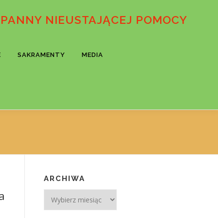
 PANNY NIEUSTAJĄCEJ POMOCY
E
SAKRAMENTY
MEDIA
ARCHIWA
ma
Archiwa