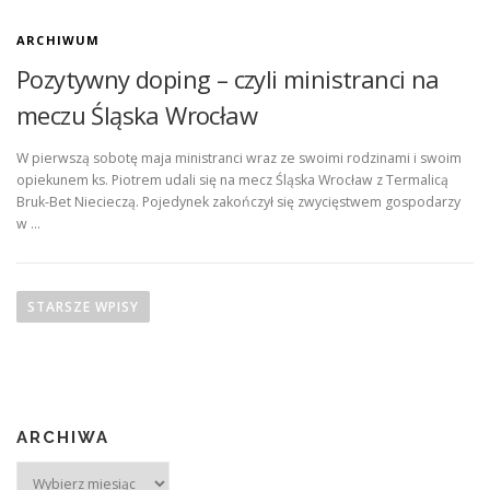
ARCHIWUM
Pozytywny doping – czyli ministranci na
meczu Śląska Wrocław
W pierwszą sobotę maja ministranci wraz ze swoimi rodzinami i swoim
opiekunem ks. Piotrem udali się na mecz Śląska Wrocław z Termalicą
Bruk-Bet Niecieczą. Pojedynek zakończył się zwycięstwem gospodarzy
w …
N
a
STARSZE WPISY
w
i
g
a
ARCHIWA
c
j
Archiwa