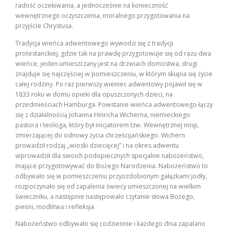
radość oczekiwania, a jednocześnie na konieczność
wewnętrznego oczyszczenia, moralnego przygotowania na
przyjście Chrystusa.
Tradycja wieńca adwentowego wywodzi się z tradycji
protestanckiej, gdzie tak na prawdę przygotowuje się od razu dwa
wieńce, jeden umieszczany jest na drzwiach domostwa, drugi
znajduje się najczęściej w pomieszczeniu, w którym skupia się życie
całej rodziny. Po raz pierwszy wieniec adwentowy pojawił się w
1833 roku w domu opieki dla opuszczonych dzieci, na
przedmieściach Hamburga. Powstanie wieńca adwentowego łączy
się z działalnością Johanna Hinricha Wicherna, niemieckiego
pastora i teologa, który był inicjatorem tzw. Wewnętrznej misji,
zmierzającej do odnowy życia chrześcijańskiego. Wichern
prowadził rodzaj „wioski dziecięcej” i na okres adwentu
wprowadził dla swoich podopiecznych specjalne nabożeństwo,
mające przygotowywać do Bożego Narodzenia. Nabożeństwo to
odbywało się w pomieszczeniu przyozdobionym gałązkami jodły,
rozpoczynało się od zapalenia świecy umieszczonej na wielkim
świeczniku, a następnie następowało czytanie słowa Bożego,
pieśni, modlitwa i refleksja.
Nabożeństwo odbywało się codziennie i każdego dnia zapalano