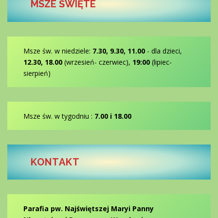
MSZE ŚWIĘTE
Msze św. w niedziele:
7.30, 9.30, 11.00
- dla dzieci,
12.30, 18.00
(wrzesień- czerwiec),
19:00
(lipiec-
sierpień)
Msze św. w tygodniu :
7.00 i 18.00
KONTAKT
Parafia pw. Najświętszej Maryi Panny