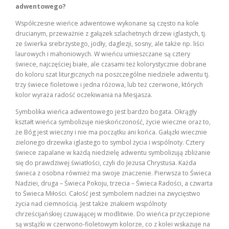
adwentowego?
Współczesne wieńce adwentowe wykonane są często na kole
drucianym, przeważnie z gałązek szlachetnych drzew iglastych, tj.
ze świerka srebrzystego, jodły, daglezji, sosny, ale także np. liści
laurowych i mahoniowych. W wieńcu umieszczane są cztery
świece, najczęściej białe, ale czasami też kolorystycznie dobrane
do koloru szat liturgicznych na poszczególne niedziele adwentu tj.
trzy świece fioletowe i jedna różowa, lub też czerwone, których
kolor wyraża radość oczekiwania na Mesjasza.
Symbolika wieńca adwentowego jest bardzo bogata. Okrągły
kształt wieńca symbolizuje nieskończoność, życie wieczne oraz to,
że Bóg jest wieczny i nie ma początku ani końca. Gałązki wiecznie
zielonego drzewka iglastego to symbol życia i wspólnoty. Cztery
świece zapalane w każdą niedzielę adwentu symbolizują zbliżanie
się do prawdziwej światłości, czyli do Jezusa Chrystusa. Każda
świeca z osobna również ma swoje znaczenie. Pierwsza to Świeca
Nadziei, druga – Świeca Pokoju, trzecia – Świeca Radości, a czwarta
to Świeca Miłości. Całość jest symbolem nadziei na zwycięstwo
życia nad ciemnością. Jest także znakiem wspólnoty
chrześcijańskiej czuwającej w modlitwie. Do wieńca przyczepione
są wstążki w czerwono-fioletowym kolorze, co z kolei wskazuje na