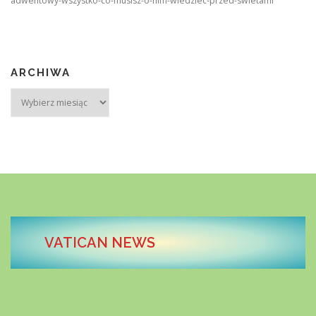
adwentowy-wszystko-co-musisz-o-nim-wiedziec-przed-swietami
ARCHIWA
Archiwa
VATICAN NEWS