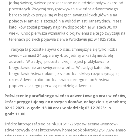
jedną świecę, świece przeznaczone na niedziele były większe od
pozostałych. Zwyczaj przygotowywania wieńca adwentowego
bardzo szybko przyjął się w kręgach ewangelickich głównie na
północy Niemiec, a szczególnie wśród miast Hanzatyckich. Przez
katolików został przejęty najprawdopodobniej w latach 30. XX
wieku. Choć pierwsza wzmianka o pojawieniu się tego zwyczaju na
terenach polskich pojawiła się we Wrocławiu już w 1925 roku.
Tradycja ta pozostała żywa do dziś, zmniejszyła się tylko liczba
świec – zamiast 24 zapalamy 4, po jednej w każdą niedzielę
adwentu. W tradycji protestanckiej nie jest praktykowane
błogosławienie ani święcenie wieńca. W tradycji katolickiej
błogosławieństwa dokonuje się podczas Mszy rozpoczynającej
okres Adwentu albo podczas wieczornego nabożeństwa
poprzedzającego pierwszą niedzielę adwentu.
Poświęcenie parafialnego wieńca adwentowego oraz wieńców,
które przygotujemy do naszych domów, odbędzie się w sobotę –
02.12.2023– o godz. 18.00 oraz w niedzielę 03.12.2023r. o
godz.11.00.
źródło: http://jozef.siedlce.pl/2018/11/26/poswiecenie-wiencow-
adwentowych/ oraz https://www.homebook.pl/artykuly/5173/wieniec-