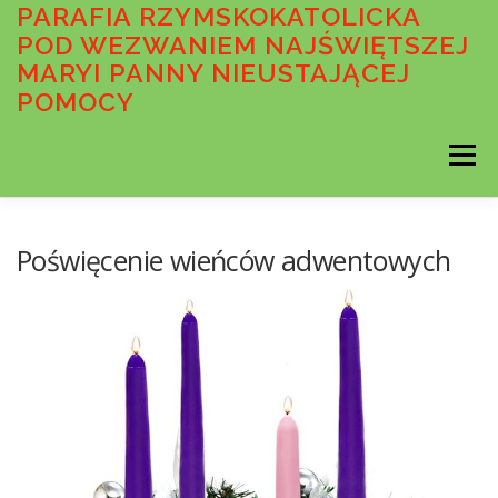
Przejdź
PARAFIA RZYMSKOKATOLICKA
do
POD WEZWANIEM NAJŚWIĘTSZEJ
treści
MARYI PANNY NIEUSTAJĄCEJ
POMOCY
Menu
AKTUALNOŚCI
OGŁOSZENIA DUSZPASTERSKIE
Poświęcenie wieńców adwentowych
INTENCJE MSZALNE
O PARAFII
WSPÓLNOTY PARAFIALNE
SAKRAMENTY
MEDIA
STANDARDY OCHRONY MAŁOLETNICH